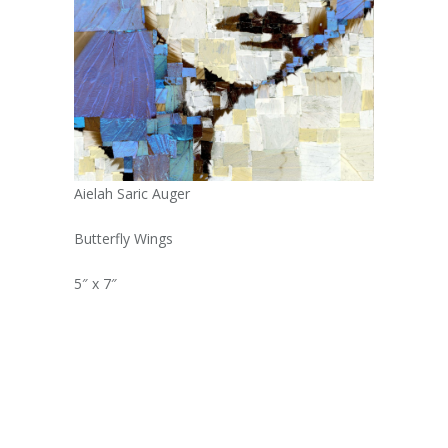
Aielah Saric Auger
Butterfly Wings
5″ x 7″